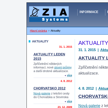
INFORMACE
Hlavní stránka
›
Aktuality
AKTUALITY
AKTUALIT
31. 1. 2015
31. 1. 2015
|
Aktu
AKTUALITY LEDEN
AKTUALITY 
2015
Zpříčetnění některých
Zpříčetnění někt
informací, nové
slovní průjmy
a další drobné aktualizace.
aktualizace.
více
4. 8. 2012
4. 8. 2012
|
Aktua
CHORVATSKO 2012
Nová galerie
z letošní cesty
CHORVATSKO
do Chorvatska a Slovinska
více
Nová galerie
z le
23. 12. 2009