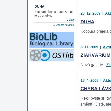
DUHA
Kocoura přejela duha. Ale už
23. 12. 2009
|
Akt
je v pořádku.
více
DUHA
Archiv novinek
Kocoura přejela d
8. 11. 2009
|
Aktu
ZIAKVÁRIUM
Nová galerie -
Zi
18. 4. 2008
|
Aktu
CHYBA LÁV
Řekli byste si "d
změnit". Jistě, a