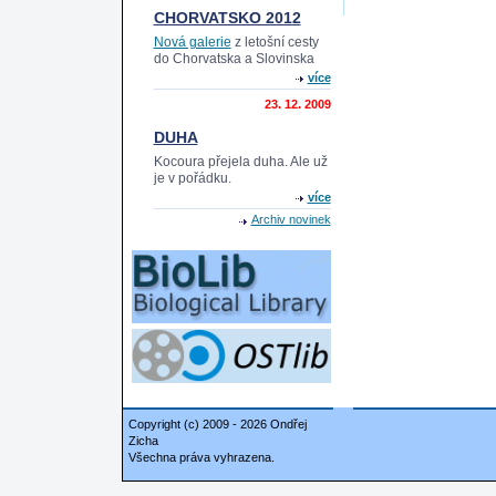
CHORVATSKO 2012
Nová galerie
z letošní cesty
do Chorvatska a Slovinska
více
23. 12. 2009
DUHA
Kocoura přejela duha. Ale už
je v pořádku.
více
Archiv novinek
Copyright (c) 2009 - 2026 Ondřej
Zicha
Všechna práva vyhrazena.