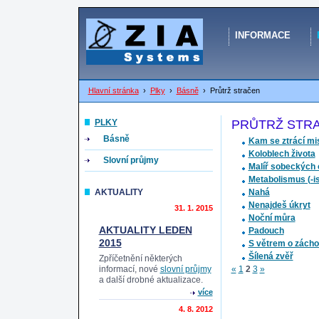
INFORMACE
Hlavní stránka
›
Plky
›
Básně
›
Průtrž stračen
PLKY
PRŮTRŽ STR
Básně
Kam se ztrácí mi
Koloblech života
Slovní průjmy
Malíř sobeckých 
Metabolismus (-is
AKTUALITY
Nahá
Nenajdeš úkryt
31. 1. 2015
Noční můra
AKTUALITY LEDEN
Padouch
2015
S větrem o zách
Šílená zvěř
Zpříčetnění některých
informací, nové
slovní průjmy
«
1
2
3
»
a další drobné aktualizace.
více
4. 8. 2012