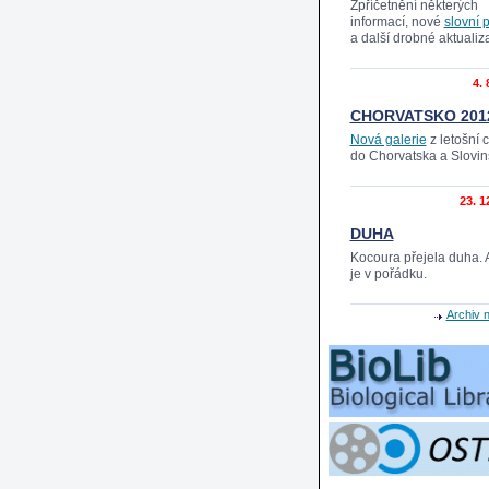
Zpříčetnění některých
informací, nové
slovní 
a další drobné aktualiz
4. 
CHORVATSKO 201
Nová galerie
z letošní 
do Chorvatska a Slovi
23. 1
DUHA
Kocoura přejela duha. 
je v pořádku.
Archiv 