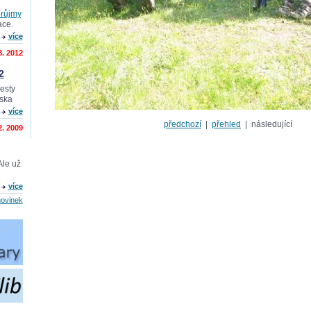
průjmy
ace.
více
8. 2012
2
cesty
nska
více
předchozí
|
přehled
| následující
2. 2009
Ale už
více
novinek