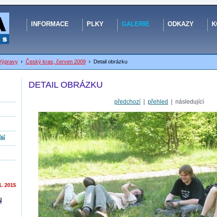
INFORMACE
PLKY
GALERIE
ODKAZY
K
Výpravy
›
Český kras, červen 2009
›
Detail obrázku
DETAIL OBRÁZKU
předchozí
|
přehled
| následující
ií
1. 2015
N