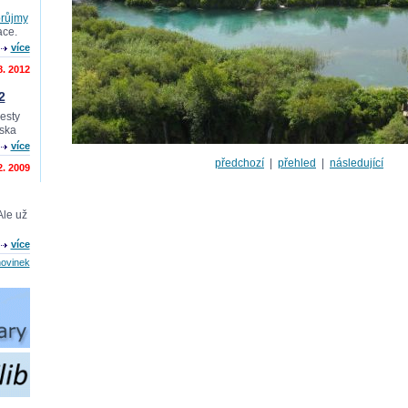
průjmy
ace.
více
8. 2012
2
cesty
nska
více
předchozí
|
přehled
|
následující
2. 2009
Ale už
více
novinek