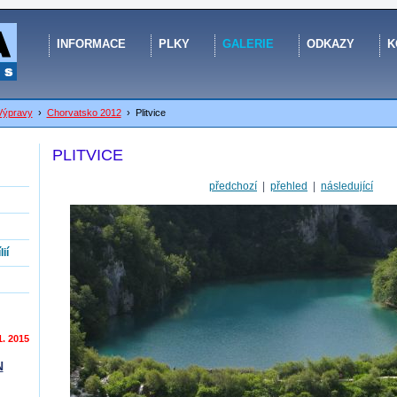
INFORMACE
PLKY
GALERIE
ODKAZY
K
Výpravy
›
Chorvatsko 2012
›
Plitvice
PLITVICE
předchozí
|
přehled
|
následující
ií
1. 2015
N