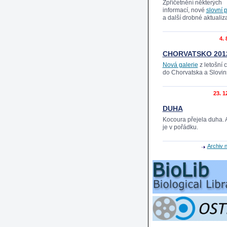
Zpříčetnění některých
informací, nové
slovní 
a další drobné aktualiz
4. 
CHORVATSKO 201
Nová galerie
z letošní 
do Chorvatska a Slovi
23. 1
DUHA
Kocoura přejela duha. 
je v pořádku.
Archiv 