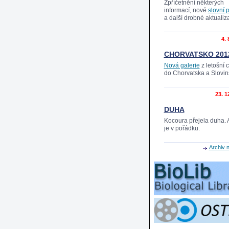
Zpříčetnění některých
informací, nové
slovní 
a další drobné aktualiz
4. 
CHORVATSKO 201
Nová galerie
z letošní 
do Chorvatska a Slovi
23. 1
DUHA
Kocoura přejela duha. 
je v pořádku.
Archiv 