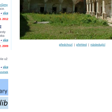
průjmy
ace.
více
8. 2012
2
cesty
nska
více
předchozí
|
přehled
|
následující
2. 2009
Ale už
více
novinek