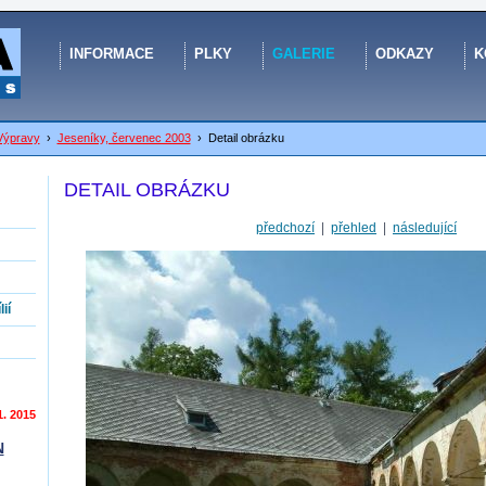
INFORMACE
PLKY
GALERIE
ODKAZY
K
Výpravy
›
Jeseníky, červenec 2003
›
Detail obrázku
DETAIL OBRÁZKU
předchozí
|
přehled
|
následující
ií
1. 2015
N