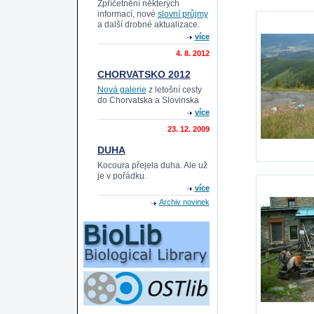
Zpříčetnění některých
informací, nové
slovní průjmy
a další drobné aktualizace.
více
4. 8. 2012
CHORVATSKO 2012
Nová galerie
z letošní cesty
do Chorvatska a Slovinska
více
23. 12. 2009
DUHA
Kocoura přejela duha. Ale už
je v pořádku.
více
Archiv novinek