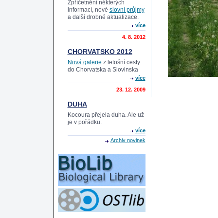
Zpříčetnění některých
informací, nové
slovní průjmy
a další drobné aktualizace.
více
4. 8. 2012
CHORVATSKO 2012
Nová galerie
z letošní cesty
do Chorvatska a Slovinska
více
23. 12. 2009
DUHA
Kocoura přejela duha. Ale už
je v pořádku.
více
Archiv novinek