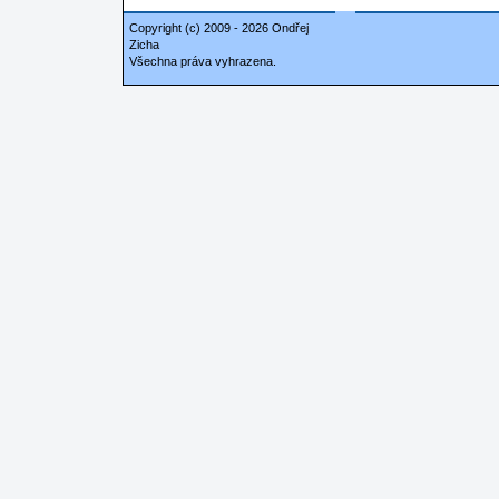
Copyright (c) 2009 - 2026 Ondřej
Zicha
Všechna práva vyhrazena.