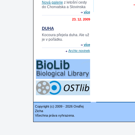
Nová galerie
z letošní cesty
*
do Chorvatska a Slovinska
více
23. 12. 2009
DUHA
Kocoura přejela duha. Ale už
je v pořádku.
více
Archiv novinek
Copyright (c) 2009 - 2026 Ondřej
Zicha
Všechna práva vyhrazena.